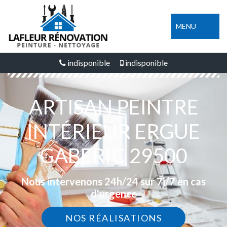
MENU
indisponible
indisponible
ARTISAN PEINTRE
INTÉRIEUR ERGUE
GABERIC 29500
Nous intervenons 24h/24 sur 7j/7 en cas
d'urgence
NOS RÉALISATIONS