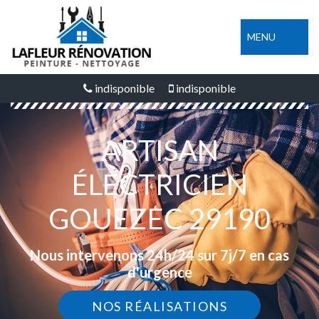
MENU
indisponible
indisponible
ARTISAN
ÉLECTRICIEN
GOUEZEC 29190
Nous intervenons 24h/24 sur 7j/7 en cas
d'urgence
NOS RÉALISATIONS