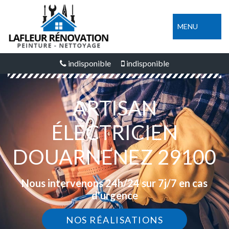
MENU
indisponible
indisponible
ARTISAN
ÉLECTRICIEN
DOUARNENEZ 29100
Nous intervenons 24h/24 sur 7j/7 en cas
d'urgence
NOS RÉALISATIONS