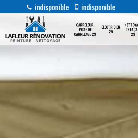
indisponible
indisponible
CARRELEUR,
NETTOYA
ELECTRICIEN
POSE DE
DE FAÇA
29
CARRELAGE 29
29