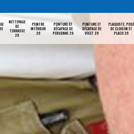
NETTOYAGE
GE
PEINTRE
PEINTURE ET
PEINTURE ET
PLAQUISTE, POSE
DE
DE
INTÉRIEUR
DÉCAPAGE DE
DÉCAPAGE DE
DE CLOISON ET
TERRASSE
29
PERSIENNE 29
VOLET 29
PLACO 29
29