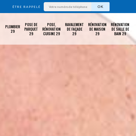
ÊTRE RAPPELÉ
POSE DE
POSE,
RAVALEMENT
RÉNOVATION
RÉNOVATION
PLOMBIER
PARQUET
RÉNOVATION
DE FAÇADE
DE MAISON
DE SALLE DE
29
29
CUISINE 29
29
29
BAIN 29