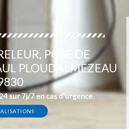
RELEUR, POSE DE
AUL PLOUDALMEZEAU
9830
4 sur 7j/7 en cas d'urgence
ÉALISATIONS